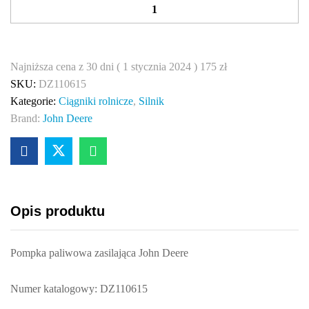
o
m
p
k
Najniższa cena z 30 dni (
1 stycznia 2024
)
175
zł
a
SKU:
DZ110615
p
Kategorie:
Ciągniki rolnicze
,
Silnik
a
Brand:
John Deere
l
i
w
o
w
Opis produktu
a
z
a
Pompka paliwowa zasilająca John Deere
s
i
Numer katalogowy: DZ110615
l