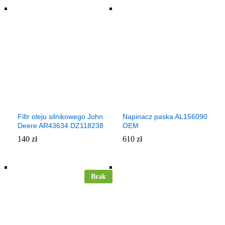
Filtr oleju silnikowego John
Napinacz paska AL156090
Deere AR43634 DZ118238
OEM
140
zł
610
zł
Brak