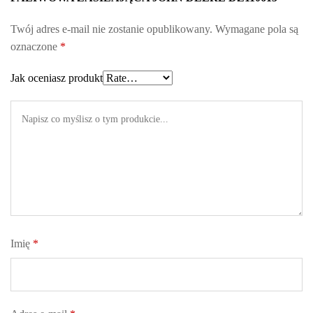
0
Twój adres e-mail nie zostanie opublikowany.
Wymagane pola są
6
oznaczone
*
1
5
Jak oceniasz produkt
q
u
a
n
t
i
t
y
Imię
*