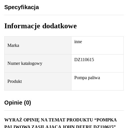
a
Specyfikacja
j
ą
Informacje dodatkowe
c
a
J
inne
Marka
o
h
DZ110615
n
Numer katalogowy
D
e
Pompa paliwa
Produkt
e
r
e
Opinie (0)
D
Z
1
WYRAŹ OPINIĘ NA TEMAT PRODUKTU “POMPKA
1
PALIWOWA ZASILAJĄCA JOHN DEERE DZ110615”