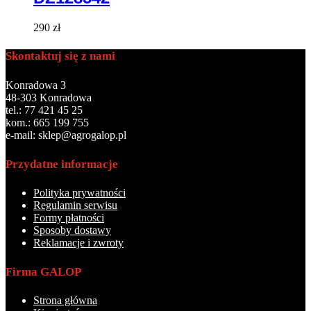
290
zł
Skontaktuj się z nami
Konradowa 3
48-303 Konradowa
tel.: 77 421 45 25
kom.: 665 199 755
e-mail: sklep@agrogalop.pl
Przydatne informacje
Polityka prywatności
Regulamin serwisu
Formy płatności
Sposoby dostawy
Reklamacje i zwroty
Firma GALOP
Strona główna