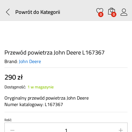
Powrót do
Kategorii
0
0
Przewód powietrza John Deere L167367
Brand:
John Deere
290
zł
Dostępność:
1 w magazynie
Oryginalny przewód powietrza John Deere
Numer katalogowy: L167367
Ilość:
Przewód
powietrza