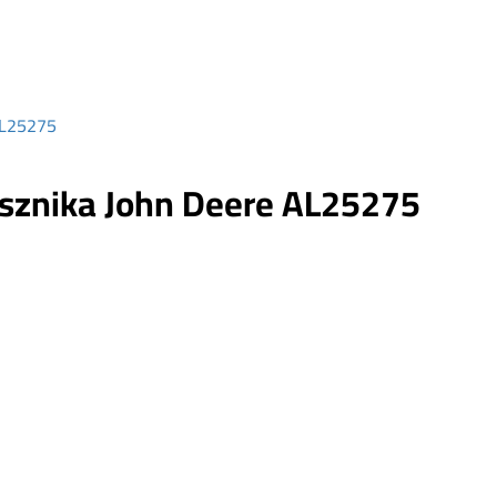
AL25275
usznika John Deere AL25275