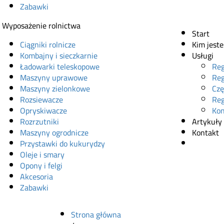
Zabawki
Wyposażenie rolnictwa
Start
Ciągniki rolnicze
Kim jest
Kombajny i sieczkarnie
Usługi
Ładowarki teleskopowe
Reg
Maszyny uprawowe
Reg
Maszyny zielonkowe
Czę
Rozsiewacze
Reg
Opryskiwacze
Kon
Rozrzutniki
Artykuły
Maszyny ogrodnicze
Kontakt
Przystawki do kukurydzy
Sklep onl
Oleje i smary
Opony i felgi
Akcesoria
Zabawki
Strona główna