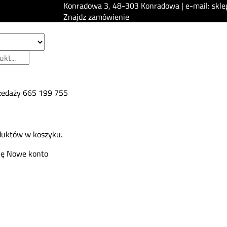
Konradowa 3, 48-303 Konradowa | e-mail: skle
Znajdz zamówienie
zedaży
665 199 755
duktów w koszyku.
ię
Nowe konto