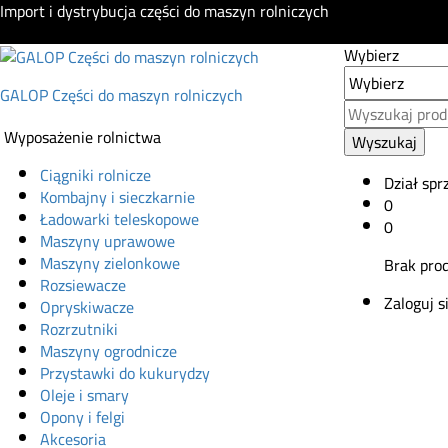
Import i dystrybucja części do maszyn rolniczych
Wybierz
GALOP Części do maszyn rolniczych
Wyposażenie rolnictwa
Wyszukaj
Ciągniki rolnicze
Dział spr
Kombajny i sieczkarnie
0
Ładowarki teleskopowe
0
Maszyny uprawowe
Maszyny zielonkowe
Brak pro
Rozsiewacze
Zaloguj s
Opryskiwacze
Rozrzutniki
Maszyny ogrodnicze
Przystawki do kukurydzy
Oleje i smary
Opony i felgi
Akcesoria