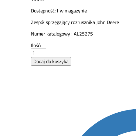
Dostępność:
1 w magazynie
Zespół sprzęgający rozrusznika John Deere
Numer katalogowy : AL25275
Sprzęgający
Ilość:
zespół
rozrusznika
Dodaj do koszyka
John
Deere
AL25275
quantity