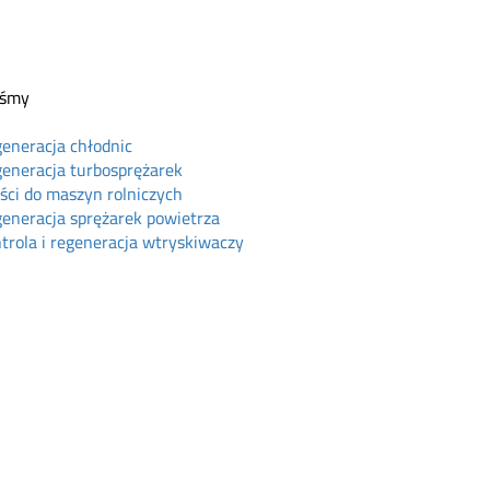
eśmy
eneracja chłodnic
eneracja turbosprężarek
ści do maszyn rolniczych
eneracja sprężarek powietrza
trola i regeneracja wtryskiwaczy
ine