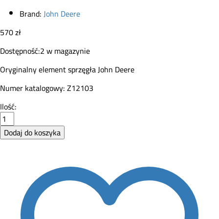
Brand:
John Deere
570
zł
Dostępność:
2 w magazynie
Oryginalny element sprzęgła John Deere
Numer katalogowy: Z12103
Sprzęgło
Ilość:
element
sprzęgła
Dodaj do koszyka
John
Deere
Z12103
quantity