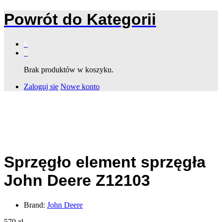
Powrót do
Kategorii
0
0
Brak produktów w koszyku.
Zaloguj się
Nowe konto
Sprzęgło element sprzęgła
John Deere Z12103
Brand:
John Deere
570
zł