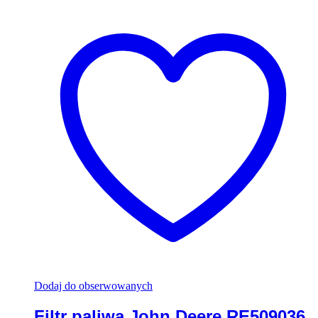
Dodaj do obserwowanych
Filtr paliwa John Deere RE509036