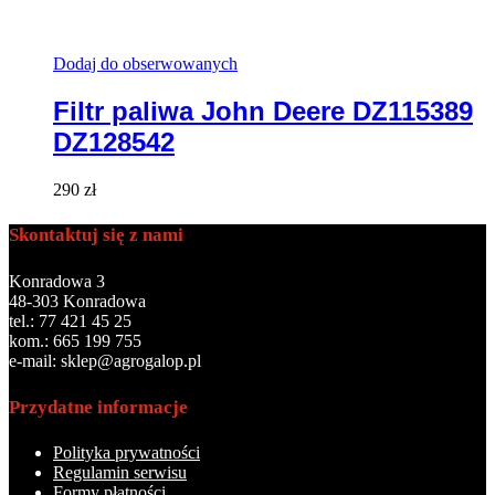
Dodaj do obserwowanych
Filtr paliwa John Deere DZ115389
DZ128542
290
zł
Skontaktuj się z nami
Konradowa 3
48-303 Konradowa
tel.: 77 421 45 25
kom.: 665 199 755
e-mail: sklep@agrogalop.pl
Przydatne informacje
Polityka prywatności
Regulamin serwisu
Formy płatności