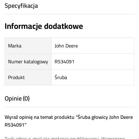
Specyfikacja
Informacje dodatkowe
Marka
John Deere
Numer katalogowy
R534091
Produkt
Śruba
Opinie (0)
Wyraź opinię na temat produktu “Śruba głowicy John Deere
R534091”
Twój adres e-mail nie zostanie opublikowany.
Wymagane