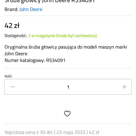
Brand:
John Deere
42
zł
Dostępność:
2 w magazynie (może być zamówiony)
Oryginalna śruba głowicy pasująca do modeli maszyn marki
John Deere
Numer katalogowy: R534091
Ilość:
Śruba
głowicy
John
Deere
R534091
quantity
Najniższa cena z 30 dni (
23 maja 2025
)
42
zł