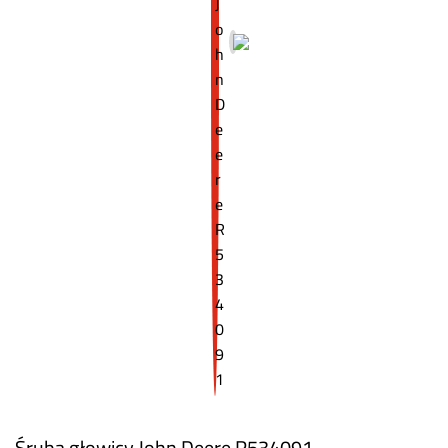
Śruba głowicy John Deere R534091