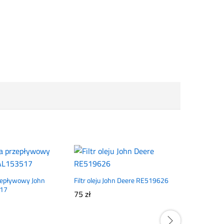
rzepływowy John
Filtr oleju John Deere RE519626
517
75
zł