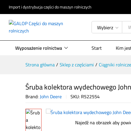
Import i dystrybucja części do maszyn rolniczych
Śruba kolektora wydechowego J
Wybierz
Opis produktu
Specyfikacja
Opinie (
Wyposażenie rolnictwa
Start
Kim je
Strona główna
/
Sklep z częściami
/
Ciągniki rolnicz
Śruba kolektora wydechowego Joh
Brand:
John Deere
SKU:
R522554
Najedź na obrazek aby powi