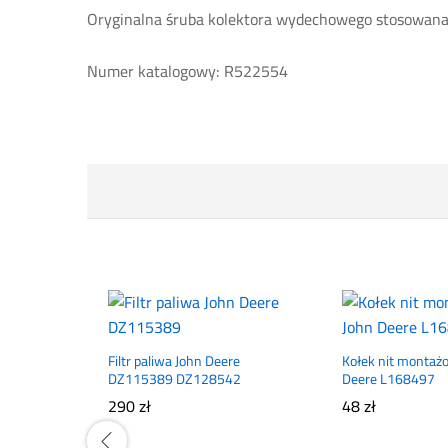
Oryginalna śruba kolektora wydechowego stosowan
Numer katalogowy: R522554
Filtr paliwa John Deere
Kołek nit montaż
DZ115389 DZ128542
Deere L168497
290
zł
48
zł