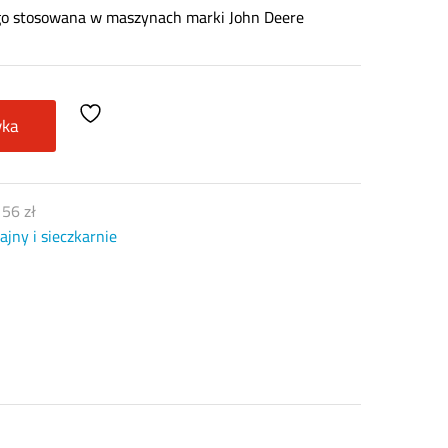
go stosowana w maszynach marki John Deere
yka
)
56
zł
jny i sieczkarnie