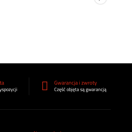
Filtr paliw
RE509208
165
zł
ta
Gwarancja i zwroty
yspozycji
Część objęta są gwarancją