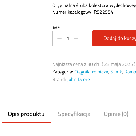
Oryginalna śruba kolektora wydechowe
Numer katalogowy: R522554
Ilość:
Śruba
kolektora
Dodaj do kosz
wydechowego
John
Deere
Najniższa cena z 30 dni (
23 maja 2025
R522554
Kategorie:
Ciągniki rolnicze
,
Silnik
,
Komba
quantity
Brand:
John Deere
Opis produktu
Specyfikacja
Opinie (0)