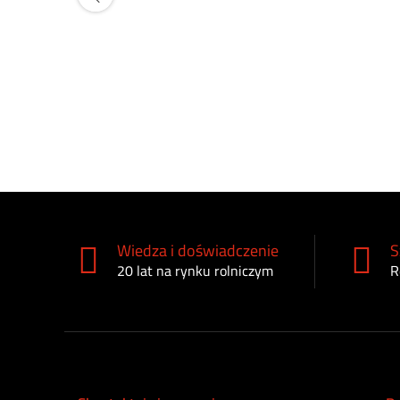
Wiedza i doświadczenie
S
20 lat na rynku rolniczym
R