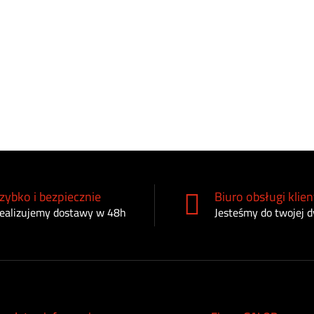
zybko i bezpiecznie
Biuro obsługi klien
ealizujemy dostawy w 48h
Jesteśmy do twojej d