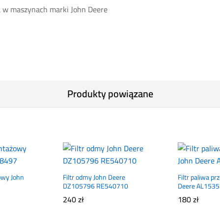
a w maszynach marki John Deere
Produkty powiązane
owy John
Filtr odmy John Deere
Filtr paliwa p
DZ105796 RE540710
Deere AL153
240
zł
180
zł