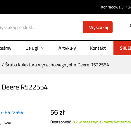
Konradowa 3, 48-
ohn Deere R522554
Wyszukaj
0)
steśmy
Usługi
Artykuły
Kontakt
SKLE
e
/
Śruba kolektora wydechowego John Deere R522554
n Deere R522554
56
zł
ększyć
Dostępność:
12 w magazynie (może być zamó