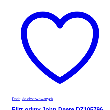
Dodaj do obserwowanych
Filtr odmy John Deere DZ105796