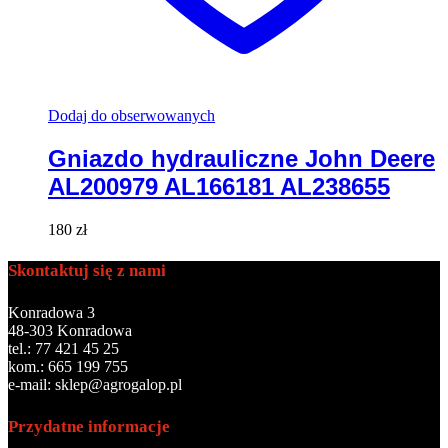
Dodaj do obserwowanych
Gniazdo hydrauliczne John Deere
AL200979 AL166181 AL238655
180
zł
Skontaktuj się z nami
Konradowa 3
48-303 Konradowa
tel.: 77 421 45 25
kom.: 665 199 755
e-mail: sklep@agrogalop.pl
Przydatne informacje