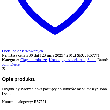
Dodaj do obserwowanych
Najniższa cena z 30 dni (
23 maja 2025
)
250
zł
SKU:
R57771
Kategorie:
Ciągniki rolnicze
,
Kombajny i sieczkarnie
,
Silnik
Brand:
John Deere
Opis produktu
Oryginalny sworzeń tłoka pasujący do silników marki maszyn John
Deere
Numer katalogowy: R57771