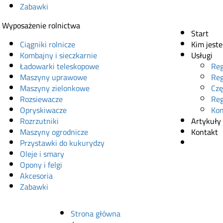
Zabawki
Wyposażenie rolnictwa
Start
Ciągniki rolnicze
Kim jest
Kombajny i sieczkarnie
Usługi
Ładowarki teleskopowe
Reg
Maszyny uprawowe
Reg
Maszyny zielonkowe
Czę
Rozsiewacze
Reg
Opryskiwacze
Kon
Rozrzutniki
Artykuły
Maszyny ogrodnicze
Kontakt
Przystawki do kukurydzy
Sklep onl
Oleje i smary
Opony i felgi
Akcesoria
Zabawki
Strona główna