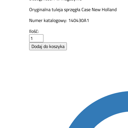
Oryginalna tuleja sprzęgła Case New Holland
Numer katalogowy: 140430A1
Tuleja
Ilość:
CNH
140430A1
Dodaj do koszyka
quantity