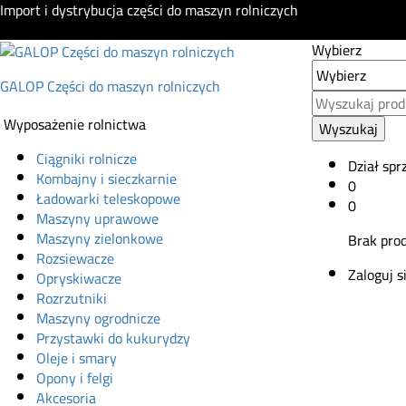
Import i dystrybucja części do maszyn rolniczych
Wybierz
GALOP Części do maszyn rolniczych
Wyposażenie rolnictwa
Wyszukaj
Ciągniki rolnicze
Dział spr
Kombajny i sieczkarnie
0
Ładowarki teleskopowe
0
Maszyny uprawowe
Maszyny zielonkowe
Brak pro
Rozsiewacze
Zaloguj s
Opryskiwacze
Rozrzutniki
Maszyny ogrodnicze
Przystawki do kukurydzy
Oleje i smary
Opony i felgi
Akcesoria