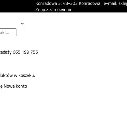
Konradowa 3, 48-303 Konradowa | e-mail: skle
Znajdz zamówienie
zedaży
665 199 755
duktów w koszyku.
ię
Nowe konto