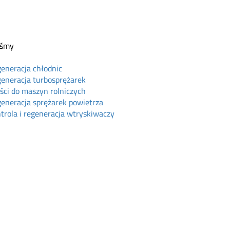
eśmy
eneracja chłodnic
eneracja turbosprężarek
ści do maszyn rolniczych
eneracja sprężarek powietrza
trola i regeneracja wtryskiwaczy
ine