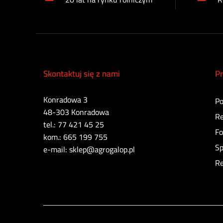
Skontaktuj się z nami
Pr
Konradowa 3
Po
48-303 Konradowa
Re
tel.: 77 421 45 25
Fo
kom.: 665 199 755
Sp
e-mail: sklep@agrogalop.pl
Re