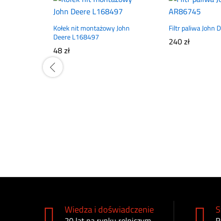
Kołek nit montażowy John
Filtr paliwa John
Deere L168497
240
zł
48
zł
Wiedza i doświadczenie
S
20 lat na rynku rolniczym
R