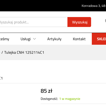
0)
Konradowa 3, 48-
Wyszukaj
steśmy
Usługi
Artykuły
Kontakt
SKLE
e
/
Tulejka CNH 1252114C1
C1
85
zł
Dostępność:
1 w magazynie