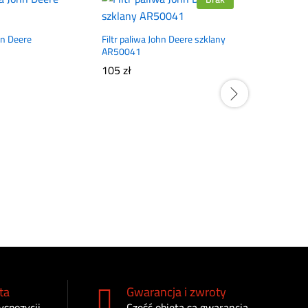
ohn Deere
Filtr paliwa John Deere szklany
AR50041
105
zł
Filtr odmy
DZ105100
220
zł
ta
Gwarancja i zwroty
yspozycji
Część objęta są gwarancją