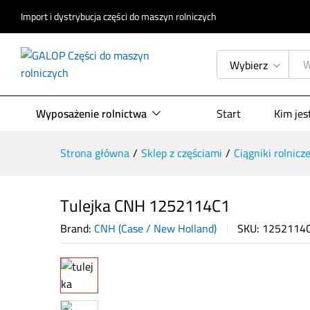
Opis produktu
Specyfikacja
Opinie (
Import i dystrybucja części do maszyn rolniczych
Wybierz
Wyposażenie rolnictwa
Start
Kim je
Strona główna
/
Sklep z częściami
/
Ciągniki rolnicz
Tulejka CNH 1252114C1
Brand:
CNH (Case / New Holland)
SKU:
1252114