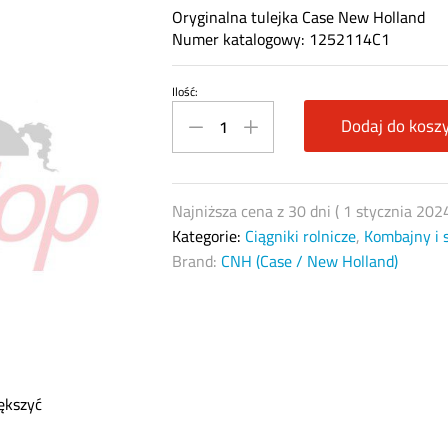
Oryginalna tulejka Case New Holland
Numer katalogowy: 1252114C1
Ilość:
Tulejka
CNH
Dodaj do kosz
1252114C1
quantity
Najniższa cena z 30 dni (
1 stycznia 202
Kategorie:
Ciągniki rolnicze
,
Kombajny i 
Brand:
CNH (Case / New Holland)
ększyć