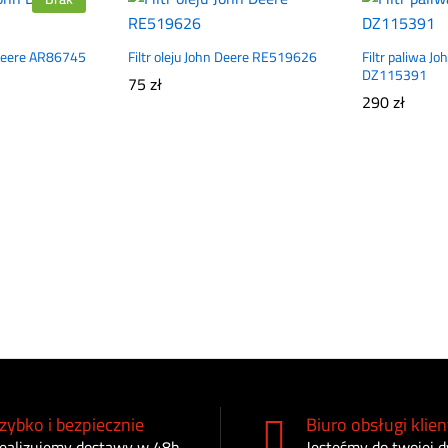
 Deere AR86745
Filtr oleju John Deere RE519626
Filtr paliwa J
DZ115391
75
zł
290
zł
zybko i bezpiecznie
Biuro obsługi klien
ealizujemy dostawy w 48h
Jesteśmy do twojej d