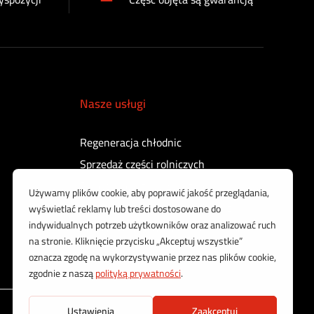
Nasze usługi
Regeneracja chłodnic
Sprzedaż części rolniczych
Regeneracja turbosprężarek
Regeneracja sprężarek powietrza
Kontrola i regeneracja wtryskiwaczy