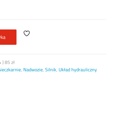
yka
4
)
85
zł
sieczkarnie
,
Nadwozie
,
Silnik
,
Układ hydrauliczny