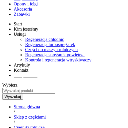
Opony i felgi
Akcesoria
Zabawki
Start
Kim jesteśmy
Usługi
Regeneracja chłodnic
Regeneracja turbosprężarek
Części do maszyn rolniczych
Regeneracja sprężarek powietrza
Kontrola i regeneracja wtryskiwaczy
Artykuły
Kontakt
Sklep online
Wybierz
Wyszukaj
Strona główna
/
Sklep z częściami
/
Ciągniki rolnicze