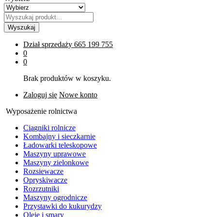
Wyszukaj
Dział sprzedaży
665 199 755
0
0
Brak produktów w koszyku.
Zaloguj się
Nowe konto
Wyposażenie rolnictwa
Ciągniki rolnicze
Kombajny i sieczkarnie
Ładowarki teleskopowe
Maszyny uprawowe
Maszyny zielonkowe
Rozsiewacze
Opryskiwacze
Rozrzutniki
Maszyny ogrodnicze
Przystawki do kukurydzy
Oleje i smary