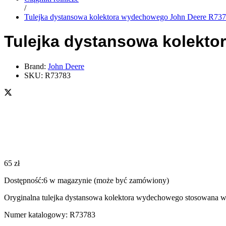
/
Tulejka dystansowa kolektora wydechowego John Deere R73
Tulejka dystansowa kolekt
Brand:
John Deere
SKU:
R73783
65
zł
Dostępność:
6 w magazynie (może być zamówiony)
Oryginalna tulejka dystansowa kolektora wydechowego stosowana 
Numer katalogowy: R73783