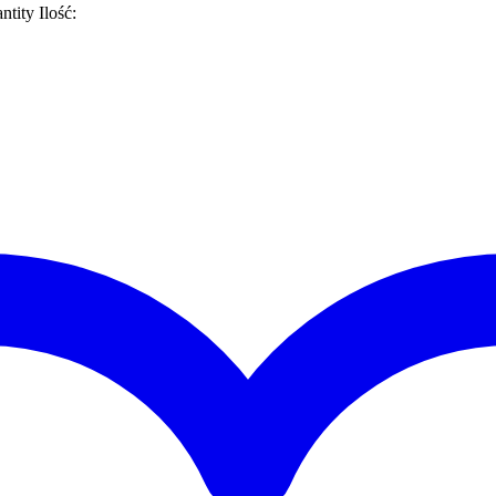
ntity
Ilość: