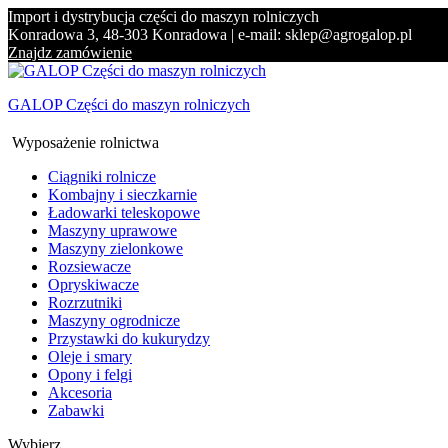
Import i dystrybucja części do maszyn rolniczych
Konradowa 3, 48-303 Konradowa | e-mail: sklep@agrogalop.pl
Znajdz zamówienie
GALOP Części do maszyn rolniczych
Wyposażenie rolnictwa
Ciągniki rolnicze
Kombajny i sieczkarnie
Ładowarki teleskopowe
Maszyny uprawowe
Maszyny zielonkowe
Rozsiewacze
Opryskiwacze
Rozrzutniki
Maszyny ogrodnicze
Przystawki do kukurydzy
Oleje i smary
Opony i felgi
Akcesoria
Zabawki
Wybierz