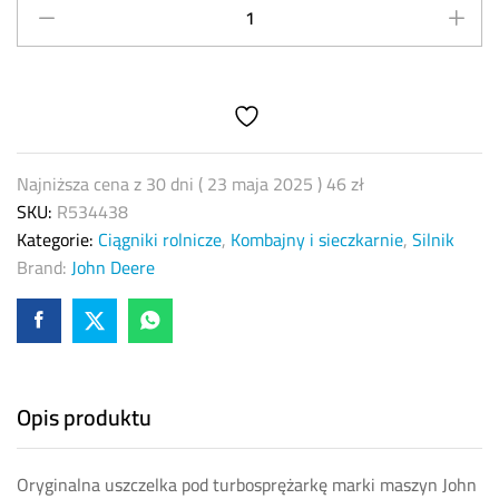
turbosprężarki
John
Deere
R534438
quantity
Najniższa cena z 30 dni (
23 maja 2025
)
46
zł
SKU:
R534438
Kategorie:
Ciągniki rolnicze
,
Kombajny i sieczkarnie
,
Silnik
Brand:
John Deere
Opis produktu
Oryginalna uszczelka pod turbosprężarkę marki maszyn John