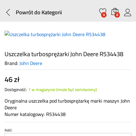
Powrót do
Kategorii
0
0
Uszczelka turbosprężarki John Deere R534438
Brand:
John Deere
46
zł
Dostępność:
1 w magazynie (może być zamówiony)
Oryginalna uszczelka pod turbosprężarkę marki maszyn John
Deere
Numer katalogowy: R534438
Ilość:
Uszczelka