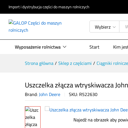
Import i dystrybucja części do maszyn rolniczych
Uszczelka złącza wtryskiwacza J
Wybierz
Opis produktu
Specyfikacja
Opinie (
Wyposażenie rolnictwa
Start
Kim je
Strona główna
/
Sklep z częściami
/
Ciągniki rolnicz
Uszczelka złącza wtryskiwacza Joh
Brand:
John Deere
SKU:
R522630
Najedź na obrazek aby powi