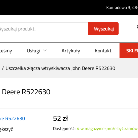
Konradowa 3, 48-
ohn Deere R522630
Wyszukaj
0)
steśmy
Usługi
Artykuły
Kontakt
SKLE
e
/
Uszczelka złącza wtryskiwacza John Deere R522630
n Deere R522630
52
zł
ększyć
Dostępność:
4 w magazynie (może być zamów