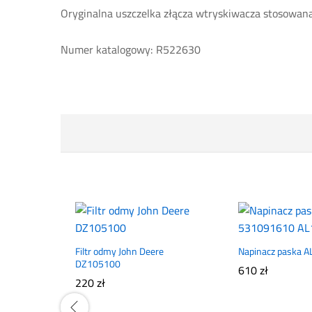
Oryginalna uszczelka złącza wtryskiwacza stosowan
Numer katalogowy: R522630
Filtr odmy John Deere
Napinacz paska 
DZ105100
610
zł
220
zł