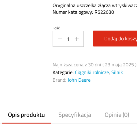
Oryginalna uszczelka złącza wtryskiwa
Numer katalogowy: R522630
Ilość:
Uszczelka
złącza
Dodaj do kosz
wtryskiwacza
John
Deere
Najniższa cena z 30 dni (
23 maja 2025
R522630
Kategorie:
Ciągniki rolnicze
,
Silnik
quantity
Brand:
John Deere
Opis produktu
Specyfikacja
Opinie (0)