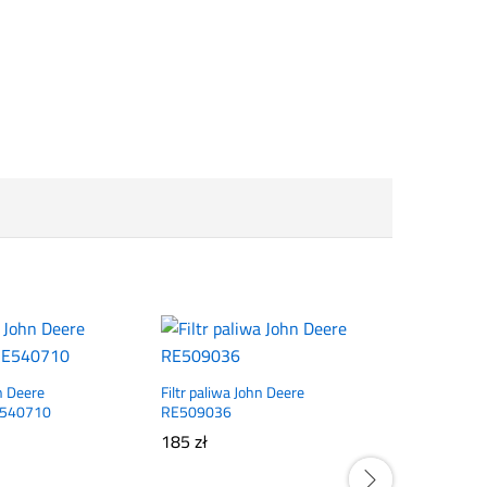
n Deere
Filtr paliwa John Deere
E540710
RE509036
185
zł