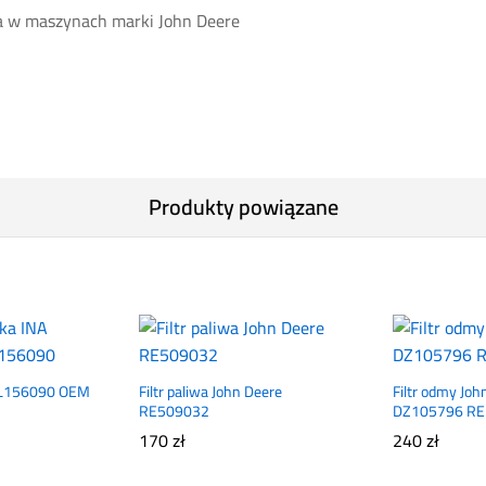
a w maszynach marki John Deere
Produkty powiązane
AL156090 OEM
Filtr paliwa John Deere
Filtr odmy Joh
RE509032
DZ105796 R
170
zł
240
zł