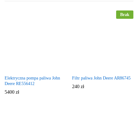
Brak
Elektryczna pompa paliwa John
Filtr paliwa John Deere AR86745
Deere RE556412
240
zł
5400
zł