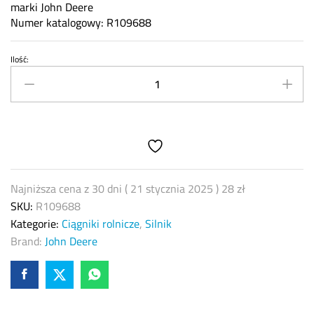
marki John Deere
Numer katalogowy: R109688
Ilość:
Uszczelnienie
skrzyni
biegów
John
Deere
R109688
quantity
Najniższa cena z 30 dni (
21 stycznia 2025
)
28
zł
SKU:
R109688
Kategorie:
Ciągniki rolnicze
,
Silnik
Brand:
John Deere