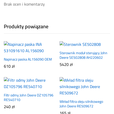
Brak ocen i komentarzy
Produkty powiązane
Sterownik moduł sterujący John
Deere SE502808 AH220602
Napinacz paska AL156090 OEM
5420
zł
610
zł
Filtr odmy John Deere DZ105796
RE540710
Wkład filtra oleju silnikowego
240
zł
John Deere RE509672
165
zł