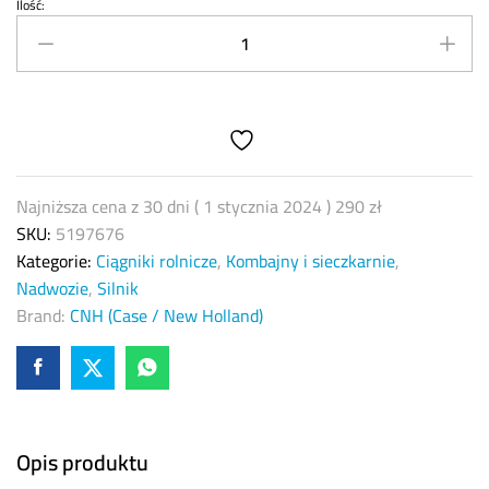
Ilość:
Uszczelnienie
uszczelniacz
wału
napędowego
CNH
5197676
quantity
Najniższa cena z 30 dni (
1 stycznia 2024
)
290
zł
SKU:
5197676
Kategorie:
Ciągniki rolnicze
,
Kombajny i sieczkarnie
,
Nadwozie
,
Silnik
Brand:
CNH (Case / New Holland)
Opis produktu