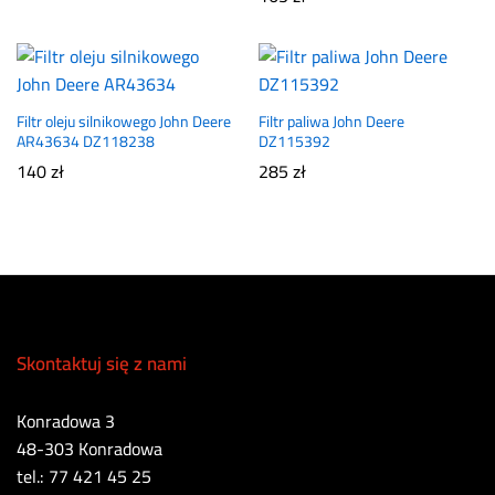
Filtr oleju silnikowego John Deere
Filtr paliwa John Deere
AR43634 DZ118238
DZ115392
140
zł
285
zł
Skontaktuj się z nami
Konradowa 3
48-303 Konradowa
tel.: 77 421 45 25