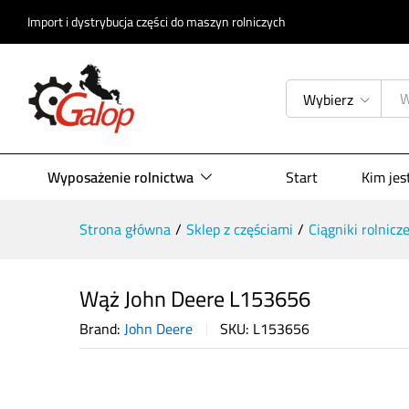
Opis produktu
Specyfikacja
Opinie (0)
Import i dystrybucja części do maszyn rolniczych
Wybierz
Wyposażenie rolnictwa
Start
Kim je
Strona główna
/
Sklep z częściami
/
Ciągniki rolnicz
Wąż John Deere L153656
Brand:
John Deere
SKU:
L153656