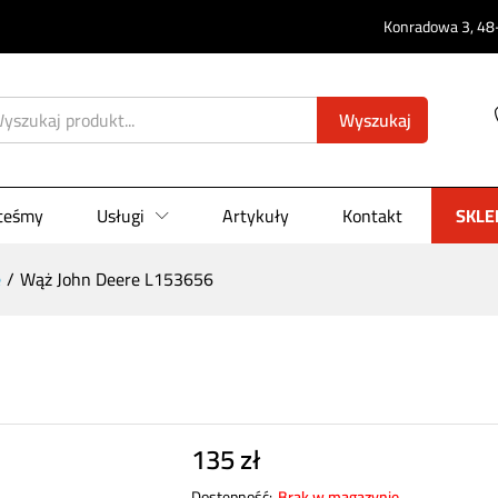
Konradowa 3, 48-
Wyszukaj
steśmy
Usługi
Artykuły
Kontakt
SKLE
e
/
Wąż John Deere L153656
135
zł
Dostępność:
Brak w magazynie