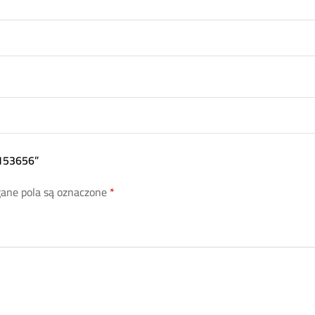
L153656”
ne pola są oznaczone
*