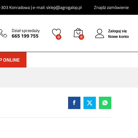
135
zł
303 Konradowa | e-mail: sklep@agrogalop.pl
Znajdz zamówienie
Dział sprzedaży
Zaloguj się
665 199 755
0
0
Nowe konto
P ONLINE