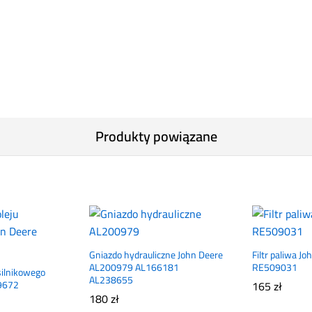
Produkty powiązane
Gniazdo hydrauliczne John Deere
Filtr paliwa J
AL200979 AL166181
RE509031
 silnikowego
AL238655
9672
165
zł
180
zł