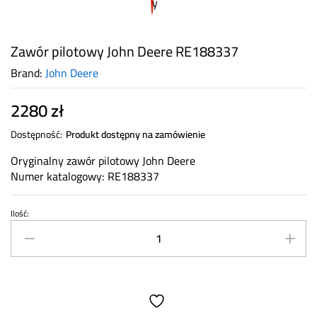
Zawór pilotowy John Deere RE188337
Brand:
John Deere
2280
zł
Dostępność:
Produkt dostępny na zamówienie
Oryginalny zawór pilotowy John Deere
Numer katalogowy: RE188337
Ilość:
Zawór
pilotowy
John
Deere
RE188337
quantity