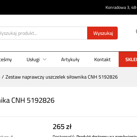
0)
Konradowa 3, 48-
Wyszukaj
steśmy
Usługi
Artykuły
Kontakt
SKLE
e
/
Zestaw naprawczy uszczelek siłownika CNH 5192826
nika CNH 5192826
265
zł
Dostępność:
Produkt dostępny na zamówienie