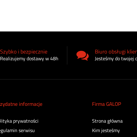
Szybko i bezpiecznie
Biuro obsługi klie
Realizujemy dostawy w 48h
Jesteśmy do twojej 
zydatne informacje
Firma GALOP
lityka prywatności
Strona główna
gulamin serwisu
Kim jesteśmy