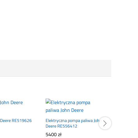
hn Deere RE519626
Elektryczna pompa paliwa John
Filtr paliw
Deere RE556412
DZ115392
5400
zł
285
zł