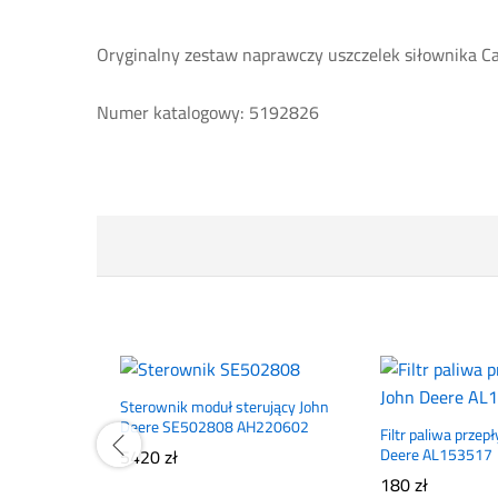
Oryginalny zestaw naprawczy uszczelek siłownika C
Numer katalogowy: 5192826
Sterownik moduł sterujący John
Deere SE502808 AH220602
Filtr paliwa prze
5420
zł
Deere AL153517
180
zł