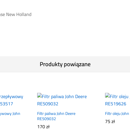
ase New Holland
Produkty powiązane
pływowy John
Filtr paliwa John Deere
Filtr oleju Jo
RE509032
75
zł
170
zł