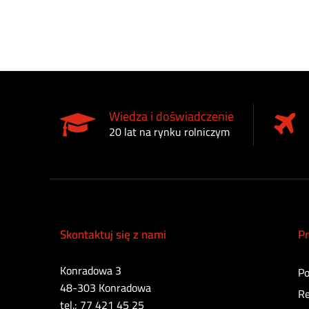
Wiedza i doświadczenie
20 lat na rynku rolniczym
Skontaktuj się z nami
Pr
Konradowa 3
Po
48-303 Konradowa
Re
tel.: 77 421 45 25