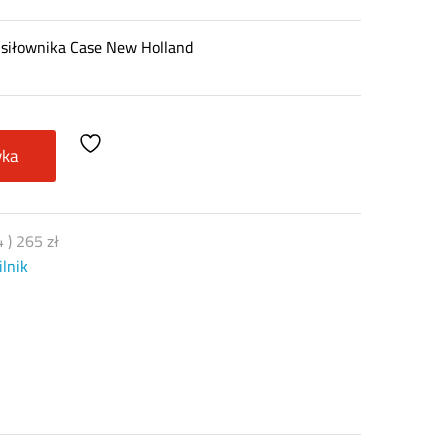
 siłownika Case New Holland
yka
4
)
265
zł
ilnik