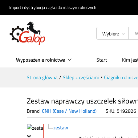
Opis produktu
Specyfikacja
Opinie (
Import i dystrybucja części do maszyn rolniczych
Wybierz
Wyposażenie rolnictwa
Start
Kim je
Strona główna
/
Sklep z częściami
/
Ciągniki rolnicz
Zestaw naprawczy uszczelek siłow
Brand:
CNH (Case / New Holland)
SKU:
5192826