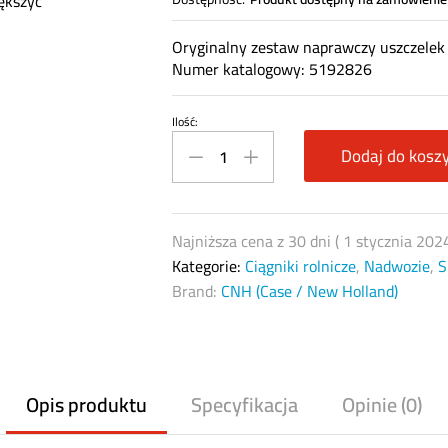
ększyć
Oryginalny zestaw naprawczy uszczelek
Numer katalogowy: 5192826
Ilość:
Zestaw
naprawczy
Dodaj do kosz
uszczelek
siłownika
CNH
Najniższa cena z 30 dni (
1 stycznia 202
5192826
Kategorie:
Ciągniki rolnicze
,
Nadwozie
,
S
quantity
Brand:
CNH (Case / New Holland)
Opis produktu
Specyfikacja
Opinie (0)