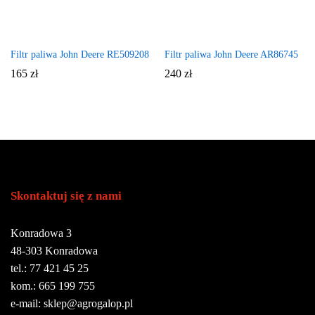
Filtr paliwa John Deere RE509208
Filtr paliwa John Deere AR86745
165
zł
240
zł
Skontaktuj się z nami
Konradowa 3
48-303 Konradowa
tel.: 77 421 45 25
kom.: 665 199 755
e-mail: sklep@agrogalop.pl