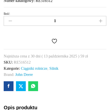
Numer katalogowy: RE516512
Ilość:
Zestaw
o-
ringów
John
Deere
RE516512
quantity
Najniższa cena z 30 dni (
13 października 2025
)
59
zł
SKU:
RE516512
Kategorie:
Ciągniki rolnicze
,
Silnik
Brand:
John Deere
Opis produktu