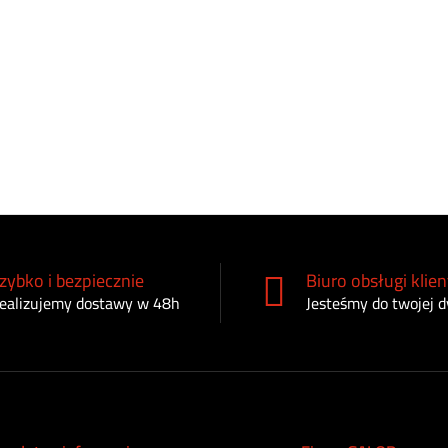
zybko i bezpiecznie
Biuro obsługi klien
ealizujemy dostawy w 48h
Jesteśmy do twojej d