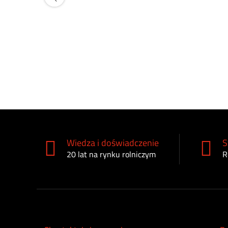
Wiedza i doświadczenie
S
20 lat na rynku rolniczym
R