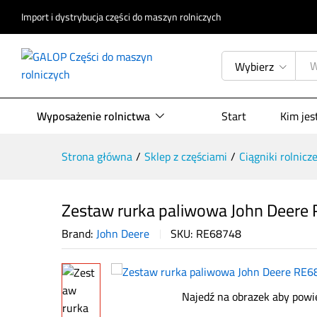
Import i dystrybucja części do maszyn rolniczych
Zestaw rurka paliwowa John Dee
Opis produktu
Specyfikacja
Opinie (
Wybierz
Wyposażenie rolnictwa
Start
Kim je
Strona główna
/
Sklep z częściami
/
Ciągniki rolnicz
Zestaw rurka paliwowa John Deere
Brand:
John Deere
SKU:
RE68748
Najedź na obrazek aby powi