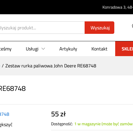
Konradowa 3, 48-
re RE68748
0)
Wyszukaj
steśmy
Usługi
Artykuły
Kontakt
SKLE
e
/
Zestaw rurka paliwowa John Deere RE68748
 RE68748
55
zł
ększyć
Dostępność:
1 w magazynie (może być zamów