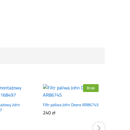
Brak
tażowy John
Filtr paliwa John Deere AR86745
7
240
zł