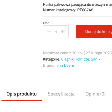
Rurka paliwowa pasująca do maszyn mar
Numer katalogowy: RE68748
Ilość:
Zestaw
rurka
Dodaj do kosz
paliwowa
John
Deere
Najniższa cena z 30 dni (
27 lutego 202
RE68748
Kategorie:
Ciągniki rolnicze
,
Silnik
quantity
Brand:
John Deere
Opis produktu
Specyfikacja
Opinie (0)