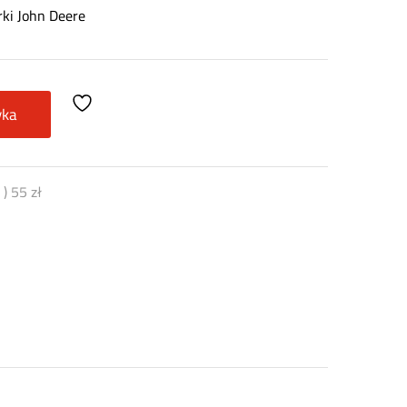
ki John Deere
yka
5
)
55
zł