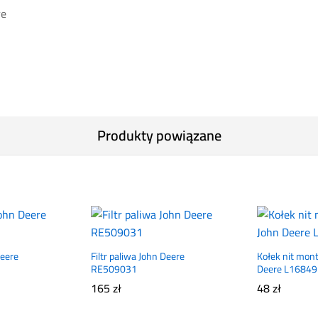
re
Produkty powiązane
Deere
Filtr paliwa John Deere
Kołek nit mon
RE509031
Deere L16849
165
zł
48
zł