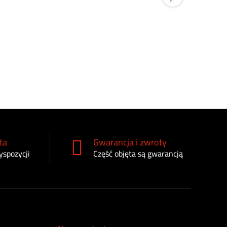
Sterownik 
Deere SE
5420
zł
ta
Gwarancja i zwroty
yspozycji
Część objęta są gwarancją