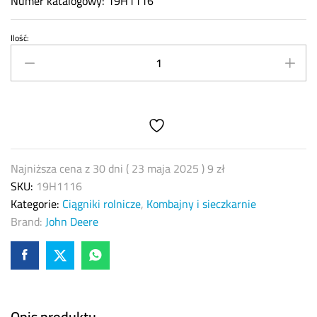
Numer katalogowy: 19H1116
Ilość:
Śruba
John
Deere
19H1116
quantity
Najniższa cena z 30 dni (
23 maja 2025
)
9
zł
SKU:
19H1116
Kategorie:
Ciągniki rolnicze
,
Kombajny i sieczkarnie
Brand:
John Deere
Opis produktu