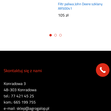
Filtr paliwa John Deere szklany
AR50041
105
zł
Skontaktuj się z nami
Konradowa 3
48-303 Konradowa
tel.: 77 421 45 25
kom.: 665 199 755
e-mail: sklep@agrogalop.pl