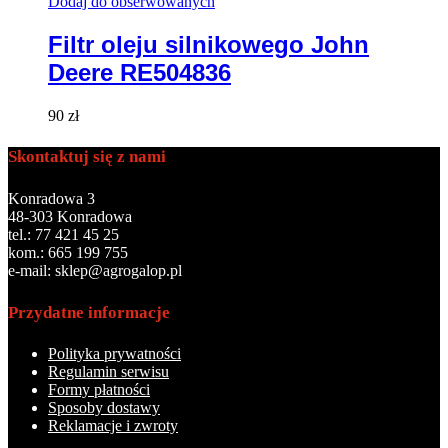
Dodaj do obserwowanych
Filtr oleju silnikowego John
Deere RE504836
90
zł
Skontaktuj się z nami
Konradowa 3
48-303 Konradowa
tel.: 77 421 45 25
kom.: 665 199 755
e-mail: sklep@agrogalop.pl
Przydatne informacje
Polityka prywatności
Regulamin serwisu
Formy płatności
Sposoby dostawy
Reklamacje i zwroty