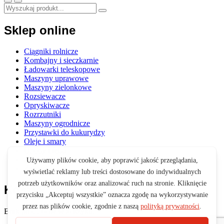
Sklep online
Ciągniki rolnicze
Kombajny i sieczkarnie
Ładowarki teleskopowe
Maszyny uprawowe
Maszyny zielonkowe
Rozsiewacze
Opryskiwacze
Rozrzutniki
Maszyny ogrodnicze
Przystawki do kukurydzy
Oleje i smary
Opony i felgi
Akcesoria
Zabawki
Koszyk
Brak produktów w koszyku.