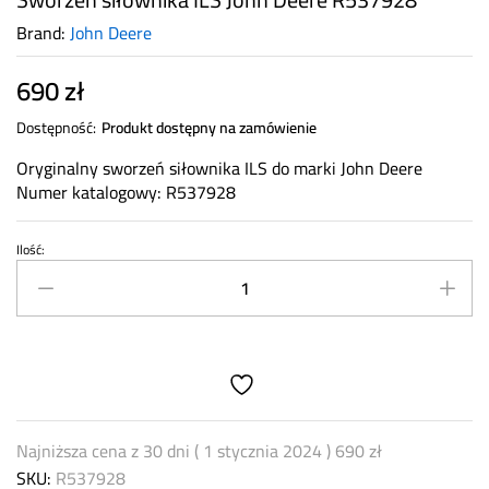
Brand:
John Deere
690
zł
Dostępność:
Produkt dostępny na zamówienie
Oryginalny sworzeń siłownika ILS do marki John Deere
Numer katalogowy: R537928
Ilość:
Sworzeń
siłownika
ILS
John
Deere
R537928
quantity
Najniższa cena z 30 dni (
1 stycznia 2024
)
690
zł
SKU:
R537928