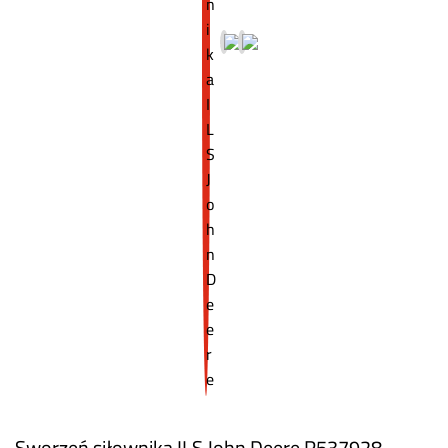
Sworzeń siłownika ILS John Deere R537928