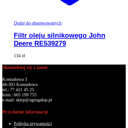
Dodaj do obserwowanych
Filtr oleju silnikowego John
Deere RE539279
134
zł
Skontaktuj się z nami
Konradowa 3
48-303 Konradowa
tel.: 77 421 45 25
kom.: 665 199 755
e-mail: sklep@agrogalop.pl
Przydatne informacje
Polityka prywatności