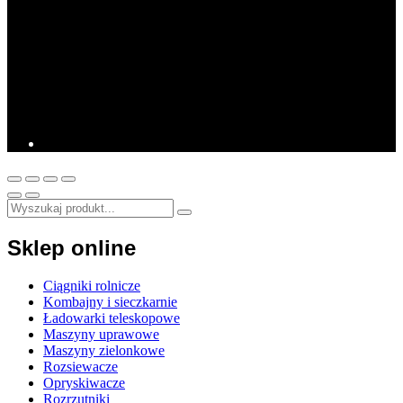
Sklep online
Ciągniki rolnicze
Kombajny i sieczkarnie
Ładowarki teleskopowe
Maszyny uprawowe
Maszyny zielonkowe
Rozsiewacze
Opryskiwacze
Rozrzutniki