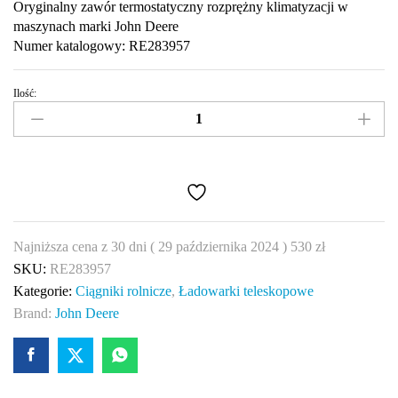
Oryginalny zawór termostatyczny rozprężny klimatyzacji w
maszynach marki John Deere
Numer katalogowy: RE283957
Ilość:
Termostatyczny
zawór
rozprężny
John
Deere
RE283957
quantity
Najniższa cena z 30 dni (
29 października 2024
)
530
zł
SKU:
RE283957
Kategorie:
Ciągniki rolnicze
,
Ładowarki teleskopowe
Brand:
John Deere