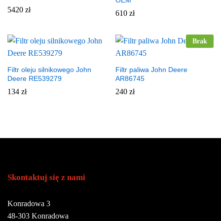
5420
zł
610
zł
Brak
Filtr oleju silnikowego John
Filtr paliwa John Deere
Deere RE539279
AR86745
134
zł
240
zł
Skontaktuj się z nami
Konradowa 3
48-303 Konradowa