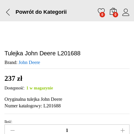
Powrót do
Kategorii
0
0
Tulejka John Deere L201688
Brand:
John Deere
237
zł
Dostępność:
1 w magazynie
Oryginalna tulejka John Deere
Numer katalogowy: L201688
Ilość:
Tulejka
John