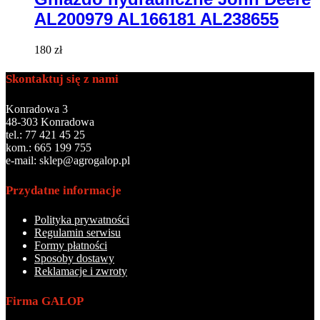
AL200979 AL166181 AL238655
180
zł
Skontaktuj się z nami
Konradowa 3
48-303 Konradowa
tel.: 77 421 45 25
kom.: 665 199 755
e-mail: sklep@agrogalop.pl
Przydatne informacje
Polityka prywatności
Regulamin serwisu
Formy płatności
Sposoby dostawy
Reklamacje i zwroty
Firma GALOP