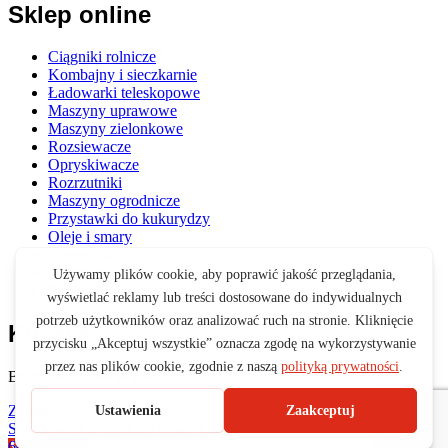
Sklep online
Ciągniki rolnicze
Kombajny i sieczkarnie
Ładowarki teleskopowe
Maszyny uprawowe
Maszyny zielonkowe
Rozsiewacze
Opryskiwacze
Rozrzutniki
Maszyny ogrodnicze
Przystawki do kukurydzy
Oleje i smary
Opony i felgi
Akcesoria
Zabawki
Koszyk
Brak produktów w koszyku.
Zamknij
Start
Produkty
Szukaj
0
Koszyk
665 199 755