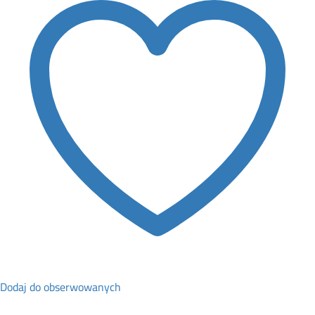
RE204974
quantity
Dodaj do obserwowanych