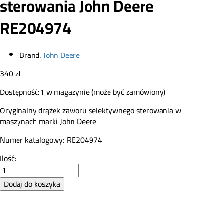
sterowania John Deere
RE204974
Brand:
John Deere
340
zł
Dostępność:
1 w magazynie (może być zamówiony)
Oryginalny drążek zaworu selektywnego sterowania w
maszynach marki John Deere
Numer katalogowy: RE204974
Drążek
Ilość:
zaworu
selektywnego
Dodaj do koszyka
sterowania
John
Deere