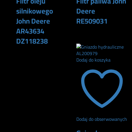
Filtr oleju
Filtr paliwa John
silnikowego
Deere
John Deere
RE509031
AR43634
165
zł
DZ118238
140
zł
Dodaj do koszyka
Dodaj do obserwowanych