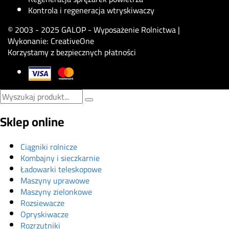
Kontrola i regeneracja wtryskiwaczy
© 2003 - 2025 GALOP - Wyposażenie Rolnictwa |
Wykonanie:
CreativeOne
Korzystamy z bezpiecznych płatności
Sklep online
Ciągniki rolnicze
Kombajny i sieczkarnie
Ładowarki teleskopowe
Maszyny uprawowe
Maszyny zielonkowe
Rozsiewacze
Opryskiwacze
Rozrzutniki