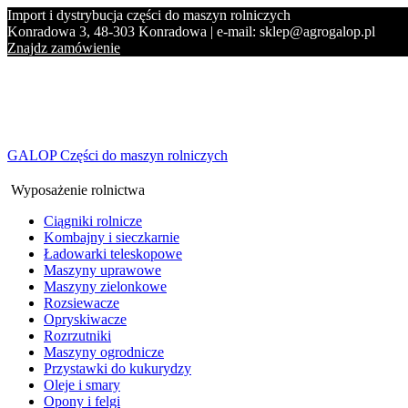
Import i dystrybucja części do maszyn rolniczych
Konradowa 3, 48-303 Konradowa | e-mail: sklep@agrogalop.pl
Znajdz zamówienie
GALOP Części do maszyn rolniczych
Wyposażenie rolnictwa
Ciągniki rolnicze
Kombajny i sieczkarnie
Ładowarki teleskopowe
Maszyny uprawowe
Maszyny zielonkowe
Rozsiewacze
Opryskiwacze
Rozrzutniki
Maszyny ogrodnicze
Przystawki do kukurydzy
Oleje i smary
Opony i felgi