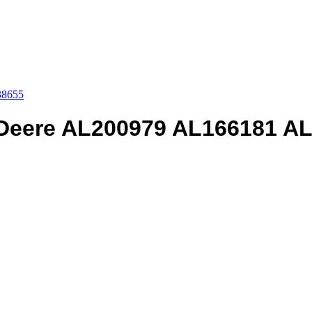
38655
 Deere AL200979 AL166181 A