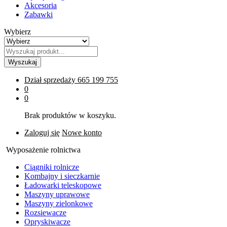
Akcesoria
Zabawki
Wybierz
Wyszukaj
Dział sprzedaży
665 199 755
0
0
Brak produktów w koszyku.
Zaloguj się
Nowe konto
Wyposażenie rolnictwa
Ciągniki rolnicze
Kombajny i sieczkarnie
Ładowarki teleskopowe
Maszyny uprawowe
Maszyny zielonkowe
Rozsiewacze
Opryskiwacze