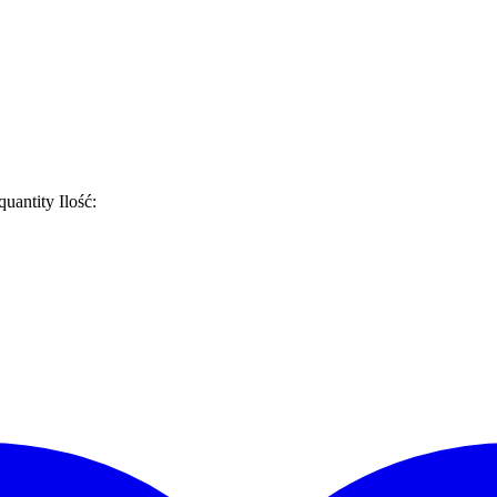
uantity
Ilość: