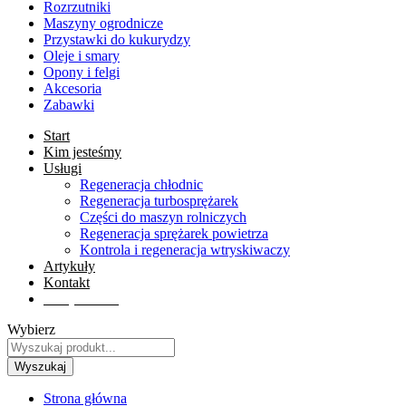
Rozrzutniki
Maszyny ogrodnicze
Przystawki do kukurydzy
Oleje i smary
Opony i felgi
Akcesoria
Zabawki
Start
Kim jesteśmy
Usługi
Regeneracja chłodnic
Regeneracja turbosprężarek
Części do maszyn rolniczych
Regeneracja sprężarek powietrza
Kontrola i regeneracja wtryskiwaczy
Artykuły
Kontakt
Sklep online
Wybierz
Wyszukaj
Strona główna