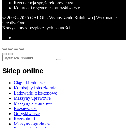
Regeneracja sprężarek powietrza
Kontrola i regeneracja wtryskiwaczy
© 2003 - 2025 GALOP - Wyposażenie Rolnictwa | Wykonanie:
CreativeOne
Korzystamy z bezpiecznych płatności
Sklep online
Ciągniki rolnicze
Kombajny i sieczkarnie
Ładowarki teleskopowe
Maszyny uprawowe
Maszyny zielonkowe
Rozsiewacze
Opryskiwacze
Rozrzutniki
Maszyny ogrodnicze