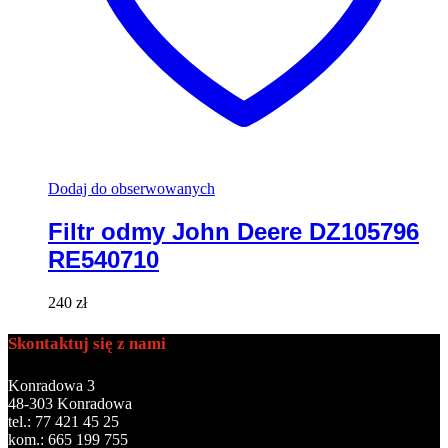
Dodaj do obserwowanych
Filtr odmy John Deere DZ105796
RE540710
240
zł
Skontaktuj się z nami
Konradowa 3
48-303 Konradowa
tel.: 77 421 45 25
kom.: 665 199 755