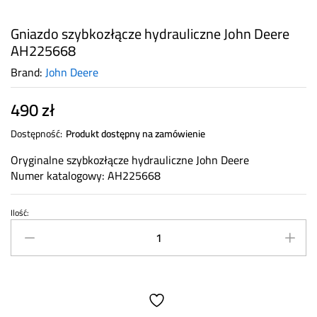
Gniazdo szybkozłącze hydrauliczne John Deere
AH225668
Brand:
John Deere
490
zł
Dostępność:
Produkt dostępny na zamówienie
Oryginalne szybkozłącze hydrauliczne John Deere
Numer katalogowy: AH225668
Ilość:
Gniazdo
szybkozłącze
hydrauliczne
John
Deere
AH225668