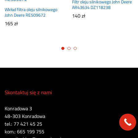
Filtr oleju silnikowego John Deere
AR43634 DZ118238
Wkład filtra oleju silnikowego
John Deere RE509672
140
zł
165
zł
Skontaktuj się z nami
Konradowa 3
48-303 Konradowa
tel.: 77 421 45 25
kom.: 665 199 755