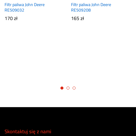
Filtr paliwa John Deere
Filtr paliwa John Deere
RE509032
RE509208
170
zł
165
zł
Skontaktuj się z nami