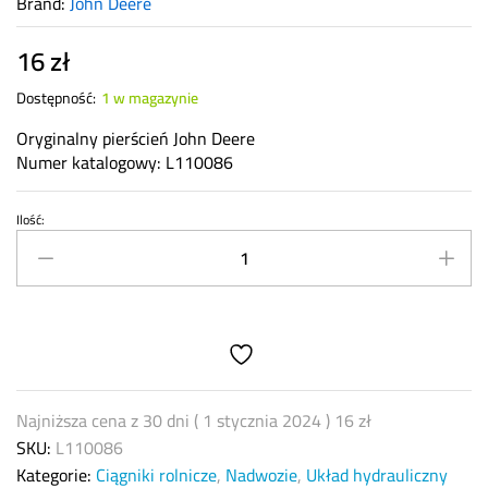
Brand:
John Deere
16
zł
Dostępność:
1 w magazynie
Oryginalny pierścień John Deere
Numer katalogowy: L110086
Ilość:
Pierścień
John
Deere
L110086
quantity
Najniższa cena z 30 dni (
1 stycznia 2024
)
16
zł
SKU:
L110086
Kategorie:
Ciągniki rolnicze
,
Nadwozie
,
Układ hydrauliczny