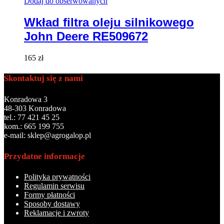
Dodaj do obserwowanych
Wkład filtra oleju silnikowego
John Deere RE509672
165
zł
Skontaktuj się z nami
Konradowa 3
48-303 Konradowa
tel.: 77 421 45 25
kom.: 665 199 755
e-mail: sklep@agrogalop.pl
Przydatne informacje
Polityka prywatności
Regulamin serwisu
Formy płatności
Sposoby dostawy
Reklamacje i zwroty