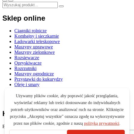
Sklep online
Ciągniki rolnicze
Kombajny i sieczkarnie
Ładowarki teleskopowe
Maszyny uprawowe
Maszyny zielonkowe
Rozsiewacze
Opryskiwacze
Rozrzutniki
Maszyny ogrodnicze
Przystawki do kukurydzy
Oleje i smary
Opony i felgi
Akcesoria
Zabawki
Koszyk
Brak produktów w koszyku.