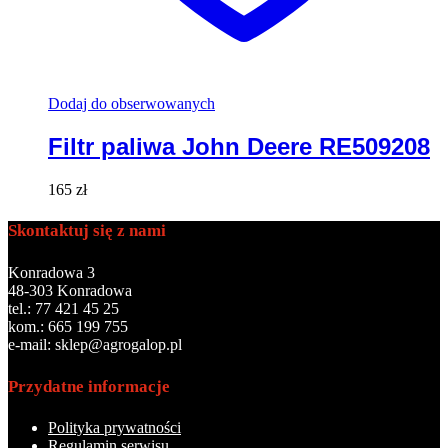
Dodaj do obserwowanych
Filtr paliwa John Deere RE509208
165
zł
Skontaktuj się z nami
Konradowa 3
48-303 Konradowa
tel.: 77 421 45 25
kom.: 665 199 755
e-mail: sklep@agrogalop.pl
Przydatne informacje
Polityka prywatności
Regulamin serwisu