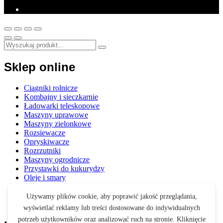
Sklep online
Ciągniki rolnicze
Kombajny i sieczkarnie
Ładowarki teleskopowe
Maszyny uprawowe
Maszyny zielonkowe
Rozsiewacze
Opryskiwacze
Rozrzutniki
Maszyny ogrodnicze
Przystawki do kukurydzy
Oleje i smary
Opony i felgi
Akcesoria
Zabawki