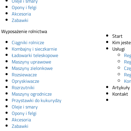
Oleje i smary
Opony i felgi
Akcesoria
Zabawki
Wyposażenie rolnictwa
Start
Ciągniki rolnicze
Kim jest
Kombajny i sieczkarnie
Usługi
Ładowarki teleskopowe
Reg
Maszyny uprawowe
Reg
Maszyny zielonkowe
Czę
Rozsiewacze
Reg
Opryskiwacze
Kon
Rozrzutniki
Artykuły
Maszyny ogrodnicze
Kontakt
Przystawki do kukurydzy
Sklep onl
Oleje i smary
Opony i felgi
Akcesoria
Zabawki