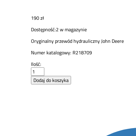
190
zł
Dostępność:
2 w magazynie
Oryginalny przewód hydrauliczny John Deere
Numer katalogowy: R218709
Przewód
Ilość:
hydrauliczny
John
Dodaj do koszyka
Deere
R218709
quantity