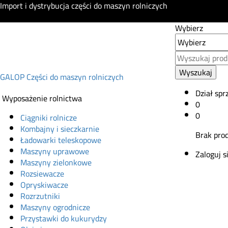
Import i dystrybucja części do maszyn rolniczych
Wybierz
Wyszukaj
GALOP Części do maszyn rolniczych
Dział spr
Wyposażenie rolnictwa
0
0
Ciągniki rolnicze
Kombajny i sieczkarnie
Brak pro
Ładowarki teleskopowe
Maszyny uprawowe
Zaloguj s
Maszyny zielonkowe
Rozsiewacze
Opryskiwacze
Rozrzutniki
Maszyny ogrodnicze
Przystawki do kukurydzy