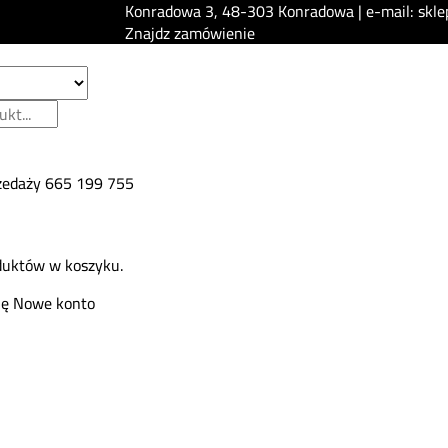
Konradowa 3, 48-303 Konradowa | e-mail: skle
Znajdz zamówienie
zedaży
665 199 755
duktów w koszyku.
ię
Nowe konto