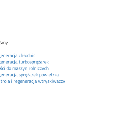
eśmy
eneracja chłodnic
eneracja turbosprężarek
ści do maszyn rolniczych
eneracja sprężarek powietrza
trola i regeneracja wtryskiwaczy
ine