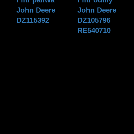
John Deere
John Deere
DZ115392
DZ105796
RE540710
285
zł
240
zł