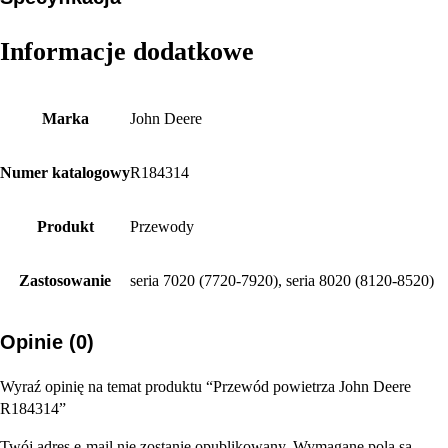
Informacje dodatkowe
Marka
John Deere
Numer katalogowy
R184314
Produkt
Przewody
Zastosowanie
seria 7020 (7720-7920), seria 8020 (8120-8520)
Opinie (0)
Wyraź opinię na temat produktu “Przewód powietrza John Deere
R184314”
Twój adres e-mail nie zostanie opublikowany.
Wymagane pola są