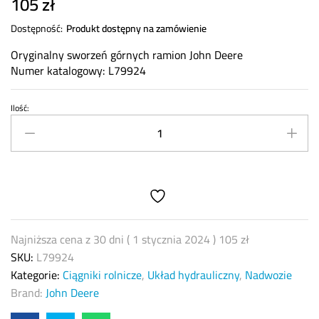
105
zł
Dostępność:
Produkt dostępny na zamówienie
Oryginalny sworzeń górnych ramion John Deere
Numer katalogowy: L79924
Ilość:
Sworzeń
górnych
ramion
John
Deere
L79924
quantity
Najniższa cena z 30 dni (
1 stycznia 2024
)
105
zł
SKU:
L79924
Kategorie:
Ciągniki rolnicze
,
Układ hydrauliczny
,
Nadwozie
Brand:
John Deere