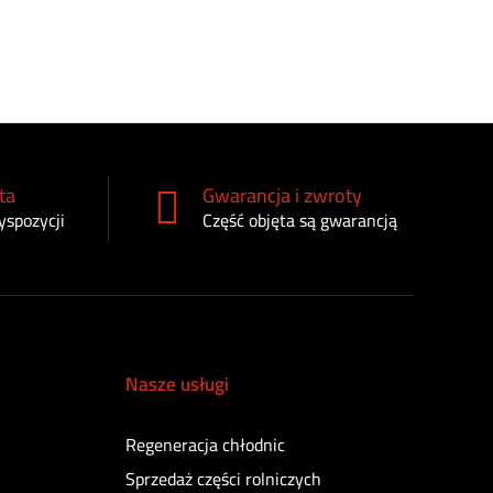
ta
Gwarancja i zwroty
yspozycji
Część objęta są gwarancją
Nasze usługi
Regeneracja chłodnic
Sprzedaż części rolniczych