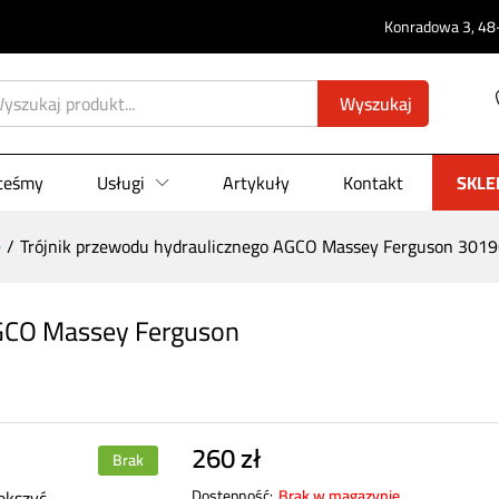
0)
Konradowa 3, 48-
Wyszukaj
steśmy
Usługi
Artykuły
Kontakt
SKLE
e
/
Trójnik przewodu hydraulicznego AGCO Massey Ferguson 301
AGCO Massey Ferguson
260
zł
Brak
ększyć
Dostępność:
Brak w magazynie