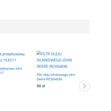
rzepływowy John
517
Filtr oleju silnikowego John
Deere RE504836
90
zł
Napinacz 
610
zł