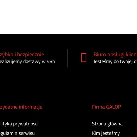
zybko i bezpiecznie
Biuro obsługi klien
ealizujemy dostawy w 48h
Jesteśmy do twojej d
zydatne informacje
Firma GALOP
lityka prywatności
Strona główna
gulamin serwisu
Kim jesteśmy