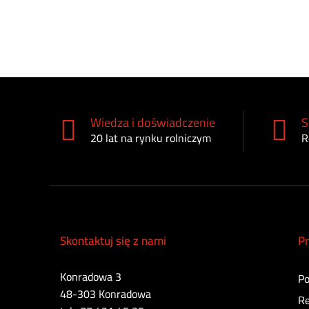
Wiedza i doświadczenie
S
20 lat na rynku rolniczym
R
Skontaktuj się z nami
Pr
Konradowa 3
Po
48-303 Konradowa
Re