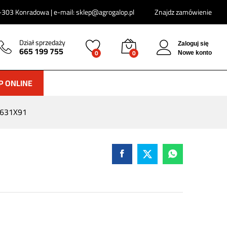
260
zł
303 Konradowa | e-mail: sklep@agrogalop.pl
Znajdz zamówienie
Dział sprzedaży
Zaloguj się
665 199 755
0
0
Nowe konto
P ONLINE
9631X91