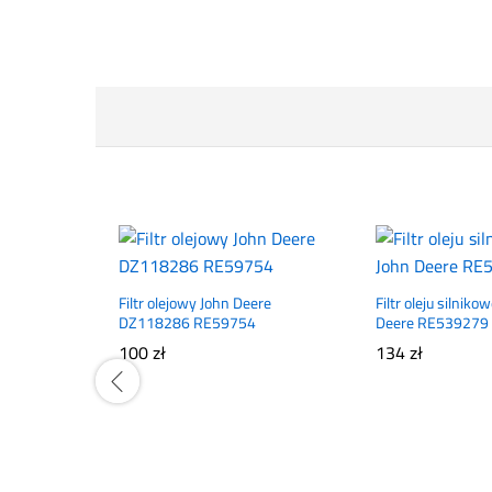
Filtr olejowy John Deere
Filtr oleju silniko
DZ118286 RE59754
Deere RE539279
100
zł
134
zł