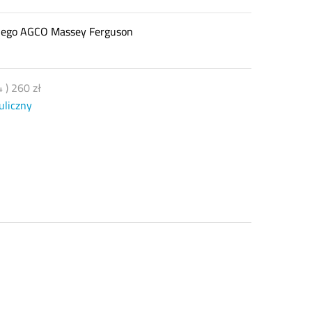
znego AGCO Massey Ferguson
4
)
260
zł
uliczny