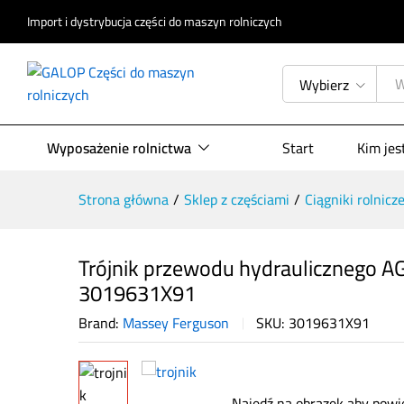
Opis produktu
Specyfikacja
Opinie (
Import i dystrybucja części do maszyn rolniczych
Wybierz
Wyposażenie rolnictwa
Start
Kim je
Strona główna
/
Sklep z częściami
/
Ciągniki rolnicz
Trójnik przewodu hydraulicznego 
3019631X91
Brand:
Massey Ferguson
SKU:
3019631X91
Najedź na obrazek aby powi