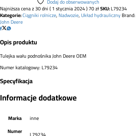
Dodaj do obserwowanych
Najniższa cena z 30 dni (
1 stycznia 2024
)
70
zł
SKU:
L79234
Kategorie:
Ciągniki rolnicze
,
Nadwozie
,
Układ hydrauliczny
Brand:
John Deere
Opis produktu
Tulejka wału podnośnika John Deere OEM
Numer katalogowy: L79234
Specyfikacja
Informacje dodatkowe
Marka
inne
Numer
L79234