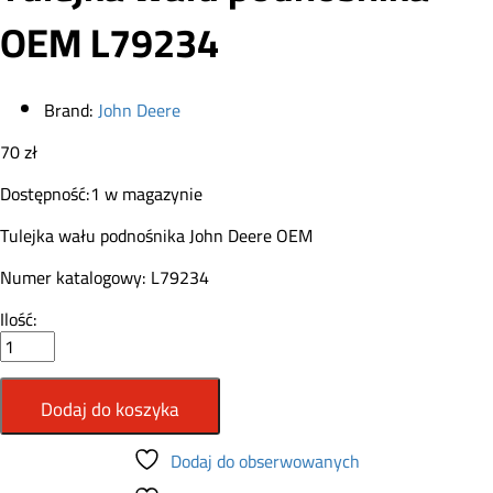
OEM L79234
Brand:
John Deere
70
zł
Dostępność:
1 w magazynie
Tulejka wału podnośnika John Deere OEM
Numer katalogowy: L79234
Tulejka
Ilość:
wału
podnośnika
OEM
Dodaj do koszyka
L79234
quantity
Dodaj do obserwowanych