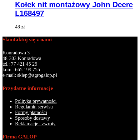
Kołek nit montażowy John Deere
L168497
48
zł
Skontaktuj się z nami
Konradowa 3
48-303 Konradowa
tel.: 77 421 45 25
kom.: 665 199 755
e-mail: sklep@agrogalop.pl
Przydatne informacje
Polityka prywatności
Regulamin serwisu
Formy płatności
Sposoby dostawy
Reklamacje i zwroty
Firma GALOP