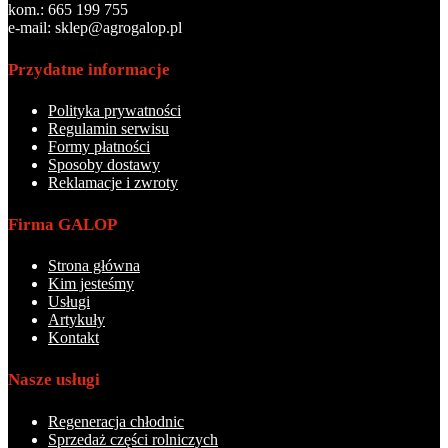
kom.: 665 199 755
e-mail: sklep@agrogalop.pl
Przydatne informacje
Polityka prywatności
Regulamin serwisu
Formy płatności
Sposoby dostawy
Reklamacje i zwroty
Firma GALOP
Strona główna
Kim jesteśmy
Usługi
Artykuły
Kontakt
Nasze usługi
Regeneracja chłodnic
Sprzedaż części rolniczych