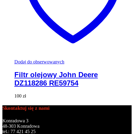
Dodaj do obserwowanych
Filtr olejowy John Deere
DZ118286 RE59754
100
zł
Skontaktuj się z nami
Konradowa 3
48-303 Konradowa
tel.: 77 421 45 25