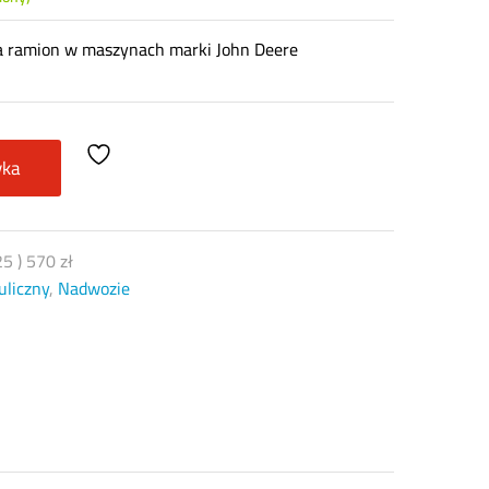
ka ramion w maszynach marki John Deere
yka
25
)
570
zł
uliczny
,
Nadwozie