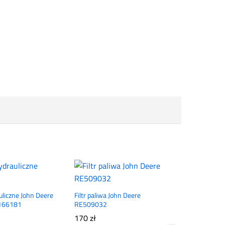
uliczne John Deere
Filtr paliwa John Deere
166181
RE509032
170
zł