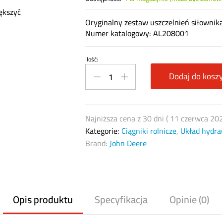
ększyć
Oryginalny zestaw uszczelnień siłowni
Numer katalogowy: AL208001
Ilość:
Zestaw
uszczelnień
Dodaj do kosz
siłownika
podnośnika
ramion
Najniższa cena z 30 dni (
11 czerwca 20
John
Kategorie:
Ciągniki rolnicze
,
Układ hydra
Deere
Brand:
John Deere
AL208001
quantity
Opis produktu
Specyfikacja
Opinie (0)