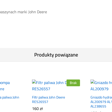
maszynach marki John Deere
Produkty powiązane
Brak
a paliwa John
Filtr paliwa John Deere
Gniazdo hydra
RE526557
AL200979 AL
AL238655
160
zł