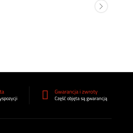
Filtr odmy
DZ105796
240
zł
ta
Gwarancja i zwroty
yspozycji
Część objęta są gwarancją