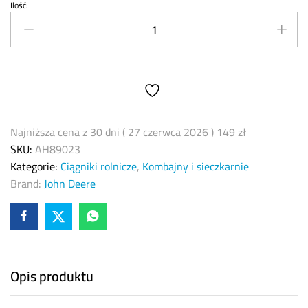
Ilość:
USZCZELNIACZ
SKRZYNI
BIEGÓW
KOSZA
AH89023
JOHN
DEERE
quantity
Najniższa cena z 30 dni (
27 czerwca 2026
)
149
zł
SKU:
AH89023
Kategorie:
Ciągniki rolnicze
,
Kombajny i sieczkarnie
Brand:
John Deere
Opis produktu