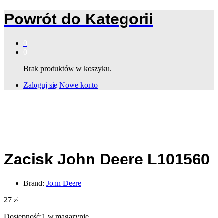
Powrót do
Kategorii
0
0
Brak produktów w koszyku.
Zaloguj się
Nowe konto
Zacisk John Deere L101560
Brand:
John Deere
27
zł
Dostępność:
1 w magazynie