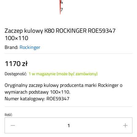
Zaczep kulowy K80 ROCKINGER ROE59347
100×110
Brand:
Rockinger
1170
zł
Dostępność:
1 w magazynie (może być zamówiony)
Oryginalny zaczep kulowy producenta marki Rockinger o
wymiarach podstawy 100×110.
Numer katalogowy: ROE59347
Ilość:
Zaczep
kulowy
K80