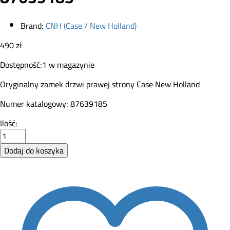
Brand:
CNH (Case / New Holland)
490
zł
Dostępność:
1 w magazynie
Oryginalny zamek drzwi prawej strony Case New Holland
Numer katalogowy: 87639185
Zamek
Ilość:
drzwi
CNH
Dodaj do koszyka
prawa
strona
87639185
quantity