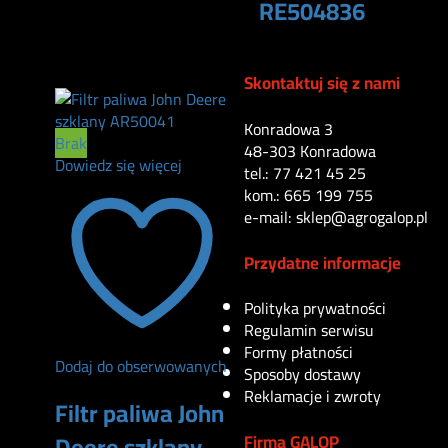
220
zł
RE504836
90
zł
Skontaktuj się z nami
Konradowa 3
Brak
48-303 Konradowa
Dowiedz się więcej
tel.: 77 421 45 25
kom.: 665 199 755
e-mail: sklep@agrogalop.pl
Przydatne informacje
Polityka prywatności
Regulamin serwisu
Formy płatności
Dodaj do obserwowanych
Sposoby dostawy
Reklamacje i zwroty
Filtr paliwa John
Deere szklany
Firma GALOP