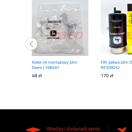
Kołek nit montażowy John
Filtr paliwa John 
Deere L168497
RE509032
48
zł
170
zł
Wiedza i doświadczenie