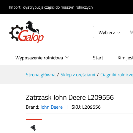
Zatrzask John Deere L209556
Import i dystrybucja części do maszyn rolniczych
Opis produktu
Specyfikacja
Opinie (
Wybierz
Wyposażenie rolnictwa
Start
Kim je
Strona główna
/
Sklep z częściami
/
Ciągniki rolnicz
Zatrzask John Deere L209556
Brand:
John Deere
SKU:
L209556