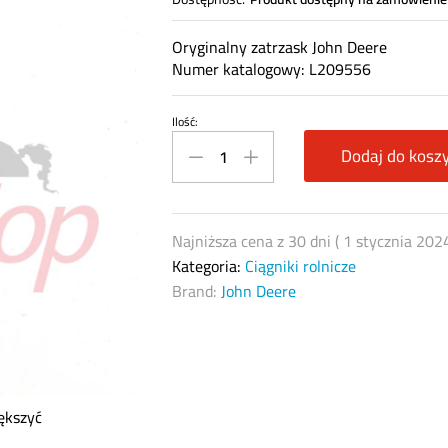
Oryginalny zatrzask John Deere
Numer katalogowy: L209556
Ilość:
Zatrzask
John
Dodaj do kosz
Deere
L209556
quantity
Najniższa cena z 30 dni (
1 stycznia 202
Kategoria:
Ciągniki rolnicze
Brand:
John Deere
ększyć