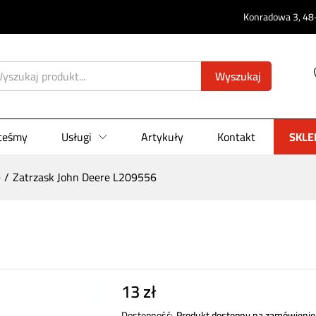
Konradowa 3, 48-
0)
Wyszukaj
steśmy
Usługi
Artykuły
Kontakt
SKLE
e
/
Zatrzask John Deere L209556
13
zł
Dostępność:
Produkt dostępny na zamówienie