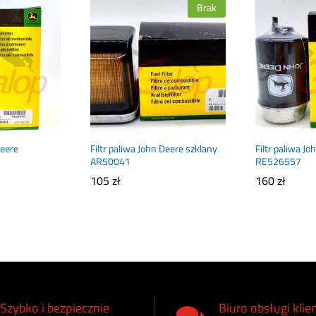
Brak
Deere
Filtr paliwa John Deere szklany
Filtr paliwa J
AR50041
RE526557
105
zł
160
zł
Szybko i bezpiecznie
Biuro obsługi klie