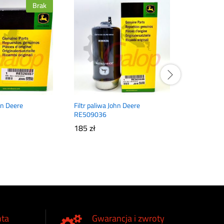
Brak
ohn Deere
Filtr paliwa John Deere
Filtr paliw
RE509036
RE509208
185
zł
165
zł
nta
Gwarancja i zwroty