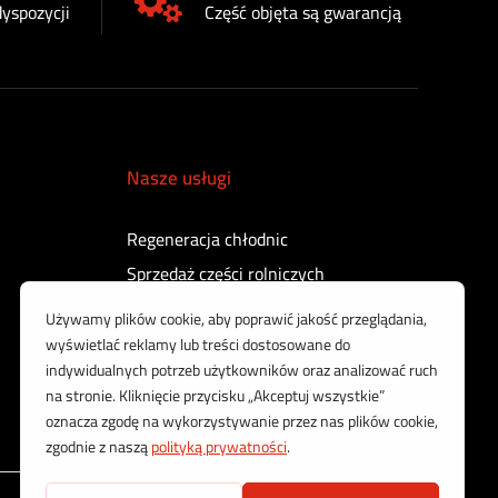
dyspozycji
Część objęta są gwarancją
Nasze usługi
Regeneracja chłodnic
Sprzedaż części rolniczych
Regeneracja turbosprężarek
Regeneracja sprężarek powietrza
Kontrola i regeneracja wtryskiwaczy